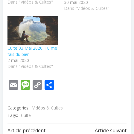
Dans "Vidéos & Cultes"
30 mai 2020
Dans "Vidéos & Cultes"
Culte 03 Mai 2020: Tu me
fais du bien
2 mai 2020
Dans "Vidéos & Cultes"
Email
Message
Copy
Partager
Link
Categories:
Vidéos & Cultes
Tags:
Culte
Post
Post
Article précédent
Article suivant