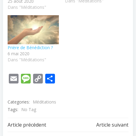
Dans "Méditations"
25 août 2020
Dans "Méditations"
Prière de Bénédiction ?
6 mai 2020
Dans "Méditations"
Email
Message
Copy
Partager
Link
Categories:
Méditations
Tags:
No Tag
Post
Post
Article précédent
Article suivant