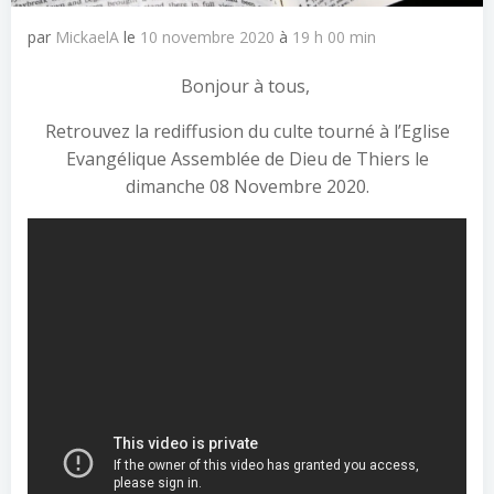
par
MickaelA
le
10 novembre 2020
à
19 h 00 min
Bonjour à tous,
Retrouvez la rediffusion du culte tourné à l’Eglise
Evangélique Assemblée de Dieu de Thiers le
dimanche 08 Novembre 2020.