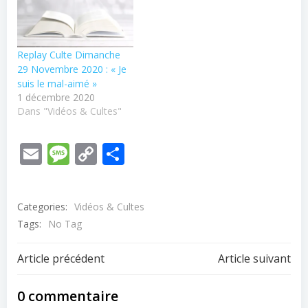
Replay Culte Dimanche
29 Novembre 2020 : « Je
suis le mal-aimé »
1 décembre 2020
Dans "Vidéos & Cultes"
Email
Message
Copy
Partager
Link
Categories:
Vidéos & Cultes
Tags:
No Tag
Post
Post
Article précédent
Article suivant
navigation
navigation
0 commentaire