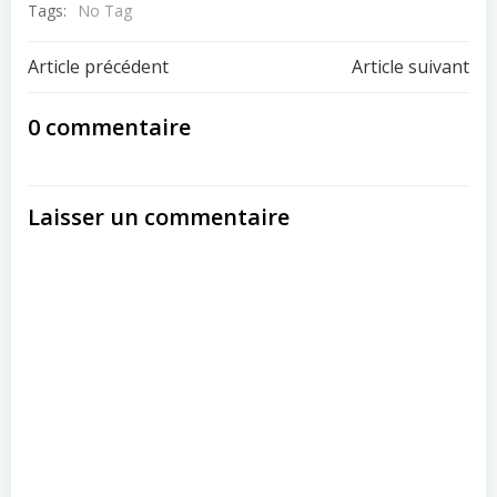
Tags:
No Tag
Post
Post
Article précédent
Article suivant
navigation
navigation
0 commentaire
Laisser un commentaire