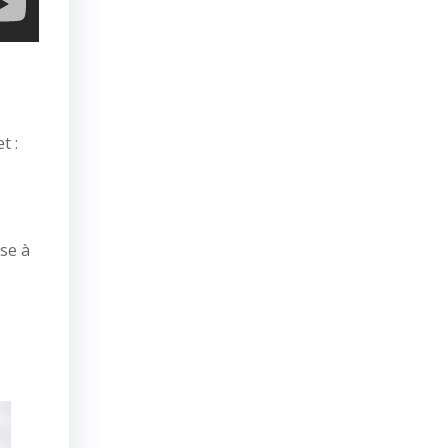
t :
se à