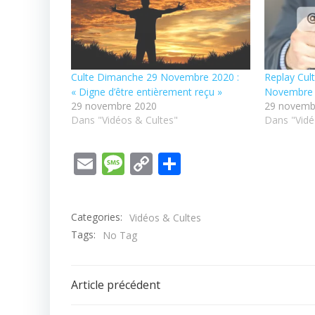
Culte Dimanche 29 Novembre 2020 :
Replay Cul
« Digne d’être entièrement reçu »
Novembre
29 novembre 2020
29 novemb
Dans "Vidéos & Cultes"
Dans "Vidé
Email
Message
Copy
Partager
Link
Categories:
Vidéos & Cultes
Tags:
No Tag
Post
Article précédent