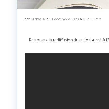
par
MickaelA
le
01 décembre 2020
à
19 h 00 min
Retrouvez la rediffusion du culte tourné à 