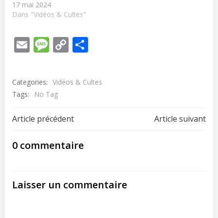
17 mai 2024
Dans "Vidéos & Cultes"
Email
Message
Copy
Partager
Link
Categories:
Vidéos & Cultes
Tags:
No Tag
Post
Post
Article précédent
Article suivant
navigation
navigation
0 commentaire
Laisser un commentaire