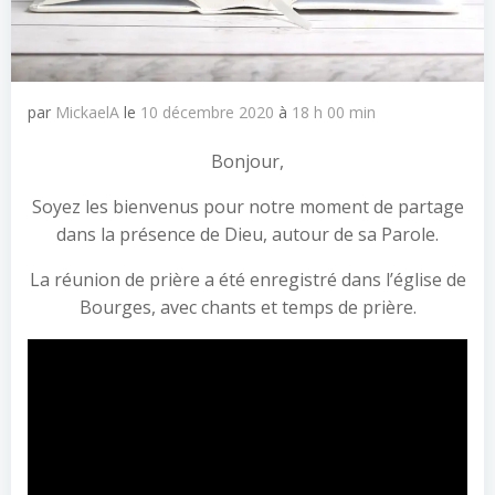
par
MickaelA
le
10 décembre 2020
à
18 h 00 min
Bonjour,
Soyez les bienvenus pour notre moment de partage
dans la présence de Dieu, autour de sa Parole.
La réunion de prière a été enregistré dans l’église de
Bourges, avec chants et temps de prière.