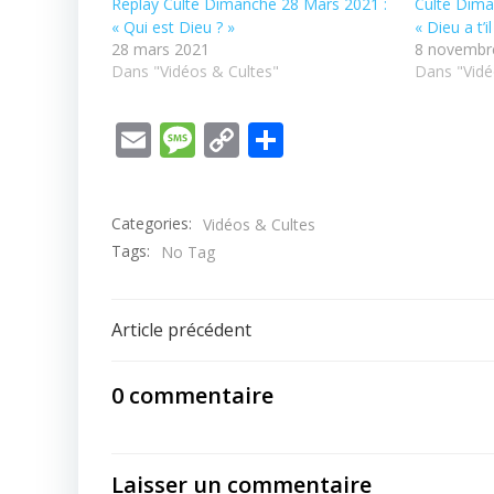
Replay Culte Dimanche 28 Mars 2021 :
Culte Dim
« Qui est Dieu ? »
« Dieu a t’i
28 mars 2021
8 novembr
Dans "Vidéos & Cultes"
Dans "Vidé
Email
Message
Copy
Partager
Link
Categories:
Vidéos & Cultes
Tags:
No Tag
Post
Article précédent
navigation
0 commentaire
Laisser un commentaire