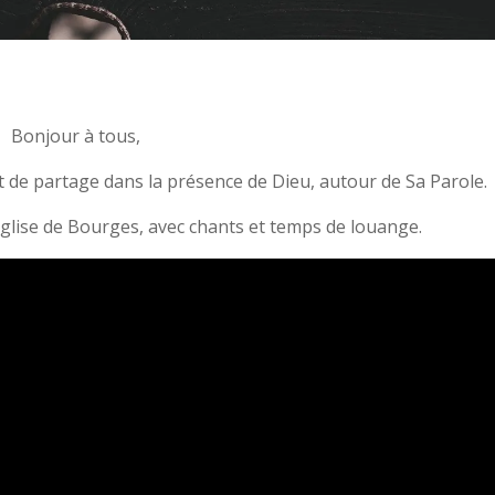
Bonjour à tous,
de partage dans la présence de Dieu, autour de Sa Parole.
’église de Bourges, avec chants et temps de louange.