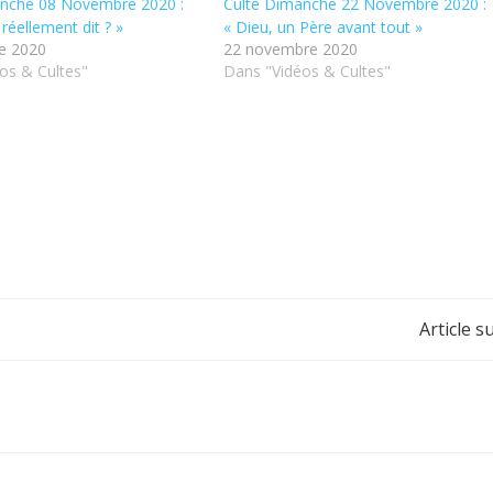
anche 08 Novembre 2020 :
Culte Dimanche 22 Novembre 2020 :
l réellement dit ? »
« Dieu, un Père avant tout »
e 2020
22 novembre 2020
os & Cultes"
Dans "Vidéos & Cultes"
Post
Article s
navigation