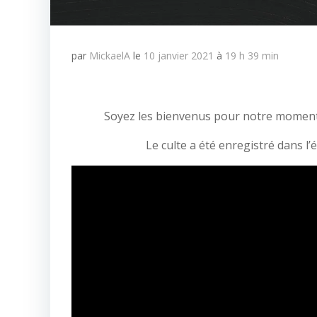
par
MickaelA
le
10 janvier 2021
à
19 h 39 min
Soyez les bienvenus pour notre moment 
Le culte a été enregistré dans l