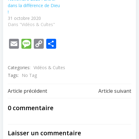
dans la différence de Dieu
!
31 octobre 2020
Dans "Vidéos & Cultes"
Email
Message
Copy
Partager
Link
Categories:
Vidéos & Cultes
Tags:
No Tag
Post
Post
Article précédent
Article suivant
navigation
navigation
0 commentaire
Laisser un commentaire