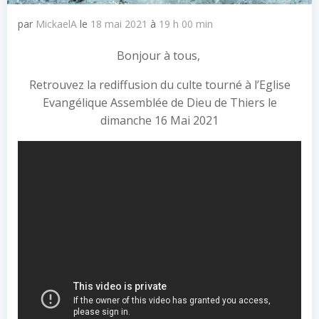
par
MickaelA
le
18 mai 2021
à
19 h 00 min
Bonjour à tous,
Retrouvez la rediffusion du culte tourné à l’Eglise
Evangélique Assemblée de Dieu de Thiers le
dimanche 16 Mai 2021