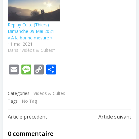
Replay Culte (Thiers)
Dimanche 09 Mai 2021 :
« A la bonne mesure »
11 mai 2021
Dans "Vidéos & Cultes"
Email
Message
Copy
Partager
Link
Categories:
Vidéos & Cultes
Tags:
No Tag
Post
Post
Article précédent
Article suivant
navigation
navigation
0 commentaire