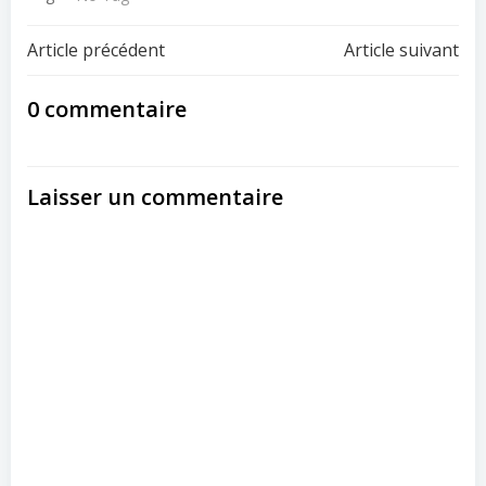
Post
Post
Article précédent
Article suivant
navigation
navigation
0 commentaire
Laisser un commentaire