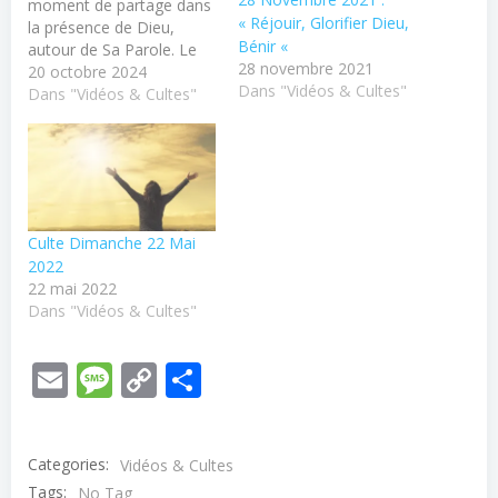
moment de partage dans
« Réjouir, Glorifier Dieu,
la présence de Dieu,
Bénir «
autour de Sa Parole. Le
28 novembre 2021
culte se déroule en direct
20 octobre 2024
Dans "Vidéos & Cultes"
dans l'église de Bourges,
Dans "Vidéos & Cultes"
avec temps de chants et
de louanges. Vous pouvez
contacter le pasteur ou
consulter nos autres
ressources disponibles
sur notre…
Culte Dimanche 22 Mai
2022
22 mai 2022
Dans "Vidéos & Cultes"
Email
Message
Copy
Partager
Link
Categories:
Vidéos & Cultes
Tags:
No Tag