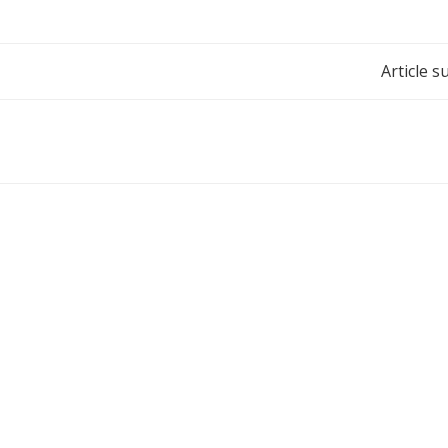
Post
Article s
navigation