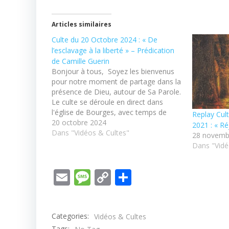
Articles similaires
Culte du 20 Octobre 2024 : « De
l’esclavage à la liberté » – Prédication
de Camille Guerin
Bonjour à tous, Soyez les bienvenus
pour notre moment de partage dans la
présence de Dieu, autour de Sa Parole.
Le culte se déroule en direct dans
l'église de Bourges, avec temps de
Replay Cu
chants et de louanges. Vous pouvez
20 octobre 2024
2021 : « Ré
contacter le pasteur ou consulter nos
Dans "Vidéos & Cultes"
28 novemb
autres ressources disponibles sur
Dans "Vidé
notre…
Email
Message
Copy
Partager
Link
Categories:
Vidéos & Cultes
Tags: