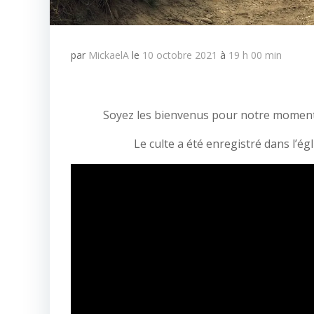
par
MickaelA
le
10 octobre 2021
à
19 h 00 min
Soyez les bienvenus pour notre moment 
Le culte a été enregistré dans l’é