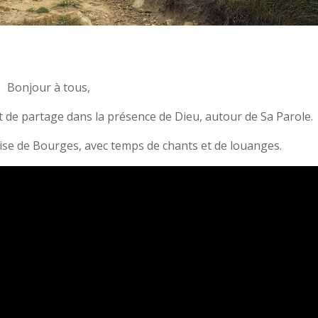
Bonjour à tous,
de partage dans la présence de Dieu, autour de Sa Parole.
glise de Bourges, avec temps de chants et de louanges.