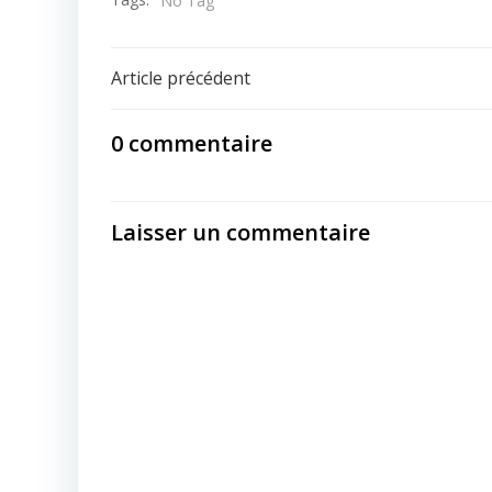
No Tag
Post
Article précédent
navigation
0 commentaire
Laisser un commentaire