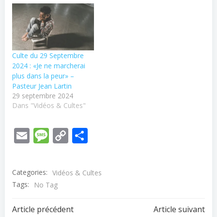
avec temps de chants et
de louanges. Vous pouvez
contacter le pasteur ou
consulter nos autres
ressources disponibles
sur notre…
Culte du 29 Septembre
2024 : «Je ne marcherai
plus dans la peur» –
Pasteur Jean Lartin
29 septembre 2024
Dans "Vidéos & Cultes"
Email
Message
Copy
Partager
Link
Categories:
Vidéos & Cultes
Tags:
No Tag
Post
Post
Article précédent
Article suivant