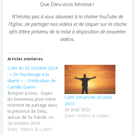
Que Dieu vous bénisse !
N’hésitez pas à vous abonnez à la chaîne YouTube de
l’Eglise, de partager nos vidéos et de cliquer sur la cloche
afin d’être prévenu de la mise à disposition de nouvelles
vidéos.
Articles similaires
Culte du 20 Octobre 2024
: « De l’esclavage à la
liberté » – Prédication de
Camille Guerin
Bonjour à tous, Soyez
Culte Dimanche 20 Août
les bienvenus pour notre
2023 :
moment de partage dans
20 août 2023
la présence de Dieu,
Dans "Vidéos & Cultes"
autour de Sa Parole. Le
culte se déroule en direct
20 octobre 2024
dans l'église de Bourges,
Dans "Vidéos & Cultes"