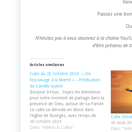
Ven
Passez une bon
Qu
N’hésitez pas à vous abonnez à la chaîne YouTube
d’être prévenu de l
Articles similaires
Culte du 20 Octobre 2024 : « De
l’esclavage à la liberté » – Prédication
de Camille Guerin
Bonjour à tous, Soyez les bienvenus
pour notre moment de partage dans la
présence de Dieu, autour de Sa Parole.
Le culte se déroule en direct dans
l'église de Bourges, avec temps de
Culte Dima
chants et de louanges. Vous pouvez
20 octobre 2024
20 août 20
contacter le pasteur ou consulter nos
Dans "Vidéos & Cultes"
Dans "Vidé