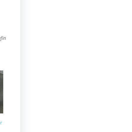
fin
r