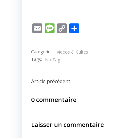
autres ressources disponibles sur
notre…
Email
Message
Copy
Partager
Link
Categories:
Vidéos & Cultes
Tags:
No Tag
Post
Article précédent
navigation
0 commentaire
Laisser un commentaire