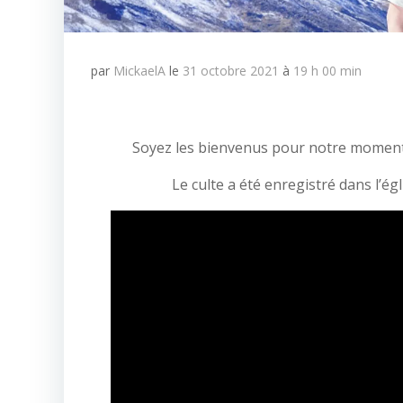
par
MickaelA
le
31 octobre 2021
à
19 h 00 min
Soyez les bienvenus pour notre moment 
Le culte a été enregistré dans l’é