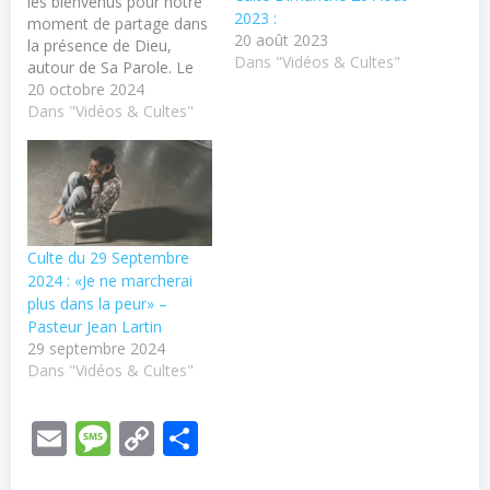
les bienvenus pour notre
2023 :
moment de partage dans
20 août 2023
la présence de Dieu,
Dans "Vidéos & Cultes"
autour de Sa Parole. Le
culte se déroule en direct
20 octobre 2024
dans l'église de Bourges,
Dans "Vidéos & Cultes"
avec temps de chants et
de louanges. Vous pouvez
contacter le pasteur ou
consulter nos autres
ressources disponibles
sur notre…
Culte du 29 Septembre
2024 : «Je ne marcherai
plus dans la peur» –
Pasteur Jean Lartin
29 septembre 2024
Dans "Vidéos & Cultes"
Email
Message
Copy
Partager
Link