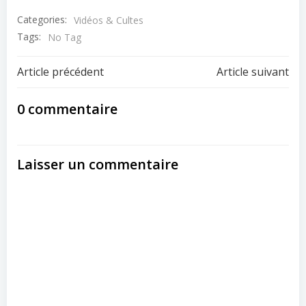
Categories:
Vidéos & Cultes
Tags:
No Tag
Post
Post
Article précédent
Article suivant
navigation
navigation
0 commentaire
Laisser un commentaire