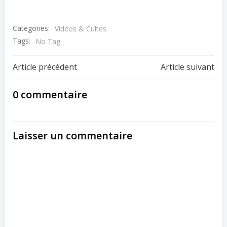
Link
Categories:
Vidéos & Cultes
Tags:
No Tag
Post
Post
Article précédent
Article suivant
navigation
navigation
0 commentaire
Laisser un commentaire