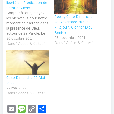
liberté » – Prédication de
Camille Guerin
Bonjour à tous, Soyez
Replay Culte Dimanche
les bienvenus pour notre
28 Novembre 2021 :
moment de partage dans
« Réjouir, Glorifier Dieu,
la présence de Dieu,
Bénir «
autour de Sa Parole. Le
28 novembre 2021
culte se déroule en direct
20 octobre 2024
Dans "Vidéos & Cultes"
dans l'église de Bourges,
Dans "Vidéos & Cultes"
avec temps de chants et
de louanges. Vous pouvez
contacter le pasteur ou
consulter nos autres
ressources disponibles
sur notre…
Culte Dimanche 22 Mai
2022
22 mai 2022
Dans "Vidéos & Cultes"
Email
Message
Copy
Partager