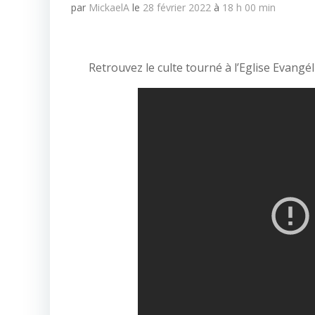
par
MickaelA
le
28 février 2022
à
18 h 00 min
Retrouvez le culte tourné à l’Eglise Evang