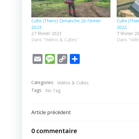
Culte (Thiers) Dimanche 26 Février
Culte (Thi
2023 :
2022
27 février 2023
7 février 2
Dans "Vidéos & Cultes"
Dans "Vidé
Email
Message
Copy
Partager
Link
Categories:
Vidéos & Cultes
Tags:
No Tag
Post
Article précédent
navigation
0 commentaire