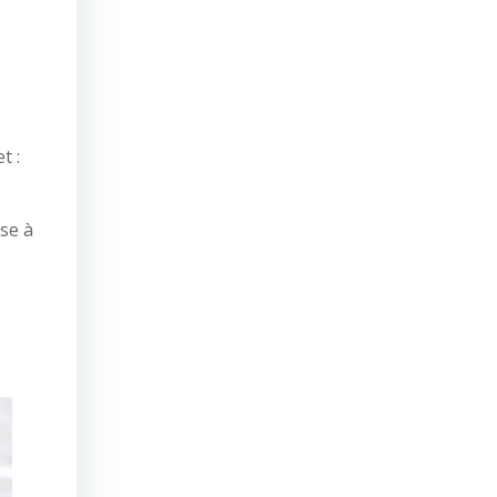
t :
se à