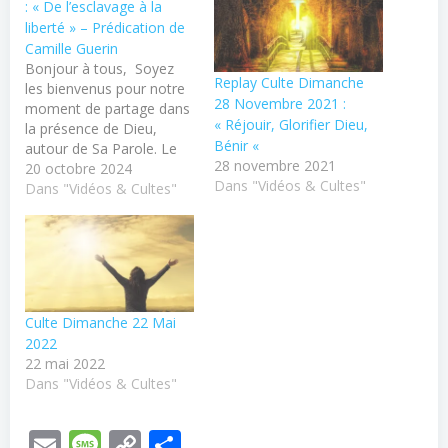
: « De l’esclavage à la
liberté » – Prédication de
Camille Guerin
Bonjour à tous, Soyez
Replay Culte Dimanche
les bienvenus pour notre
28 Novembre 2021 :
moment de partage dans
« Réjouir, Glorifier Dieu,
la présence de Dieu,
Bénir «
autour de Sa Parole. Le
28 novembre 2021
culte se déroule en direct
20 octobre 2024
Dans "Vidéos & Cultes"
dans l'église de Bourges,
Dans "Vidéos & Cultes"
avec temps de chants et
de louanges. Vous pouvez
contacter le pasteur ou
consulter nos autres
ressources disponibles
sur notre…
Culte Dimanche 22 Mai
2022
22 mai 2022
Dans "Vidéos & Cultes"
Email
Message
Copy
Partager