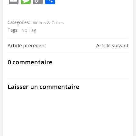
Link
Categories:
Vidéos & Cultes
Tags:
No Tag
Post
Post
Article précédent
Article suivant
navigation
navigation
0 commentaire
Laisser un commentaire