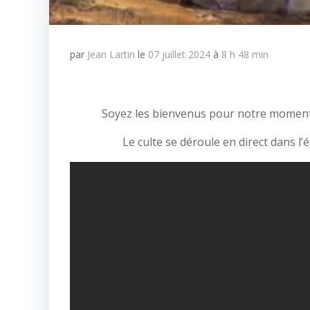
par
Jean Lartin
le
07 juillet 2024
à
8 h 48 min
Soyez les bienvenus pour notre moment 
Le culte se déroule en direct dans l