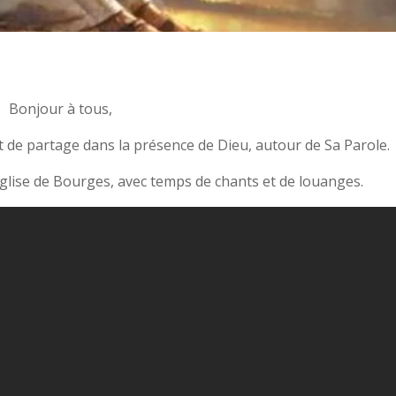
Bonjour à tous,
de partage dans la présence de Dieu, autour de Sa Parole.
’église de Bourges, avec temps de chants et de louanges.