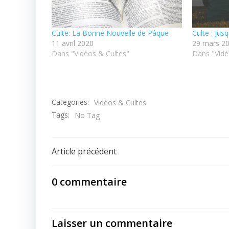
Culte: La Bonne Nouvelle de Pâque
Culte : Jus
11 avril 2020
29 mars 2
Dans "Vidéos & Cultes"
Dans "Vidé
Categories:
Vidéos & Cultes
Tags:
No Tag
Post
Article précédent
navigation
0 commentaire
Laisser un commentaire