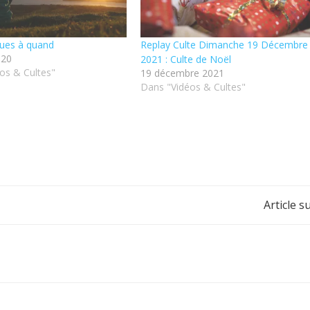
ques à quand
Replay Culte Dimanche 19 Décembre
020
2021 : Culte de Noël
os & Cultes"
19 décembre 2021
Dans "Vidéos & Cultes"
Post
Article s
navigation