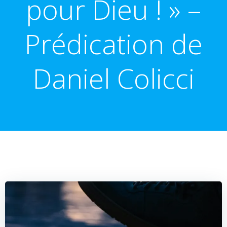
pour Dieu ! » –
Prédication de
Daniel Colicci