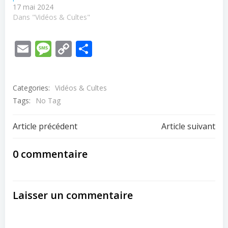
17 mai 2024
Dans "Vidéos & Cultes"
Email
Message
Copy
Partager
Link
Categories:
Vidéos & Cultes
Tags:
No Tag
Post
Post
Article précédent
Article suivant
navigation
navigation
0 commentaire
Laisser un commentaire