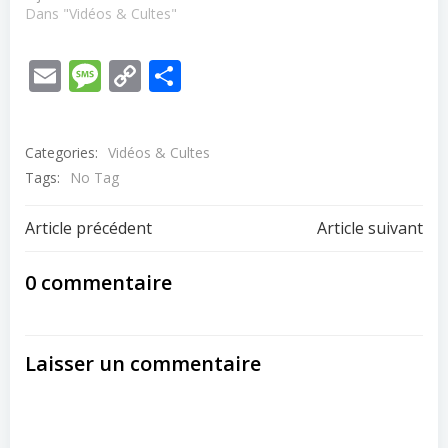
Dans "Vidéos & Cultes"
Email
Message
Copy
Partager
Link
Categories:
Vidéos & Cultes
Tags:
No Tag
Post
Post
Article précédent
Article suivant
navigation
navigation
0 commentaire
Laisser un commentaire