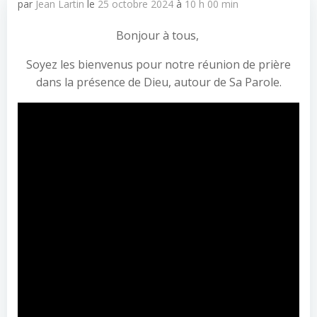
par
Jean Lartin
le
25 octobre 2024
à
10 h 00 min
Bonjour à tous,
Soyez les bienvenus pour notre réunion de prière
dans la présence de Dieu, autour de Sa Parole.