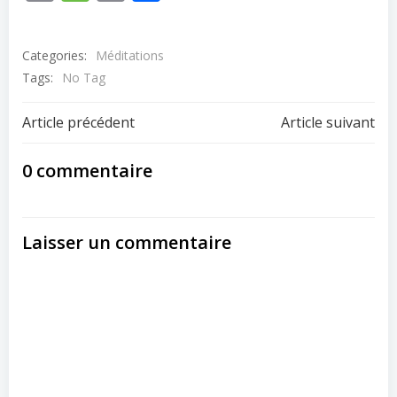
Link
Categories:
Méditations
Tags:
No Tag
Post
Post
Article précédent
Article suivant
navigation
navigation
0 commentaire
Laisser un commentaire